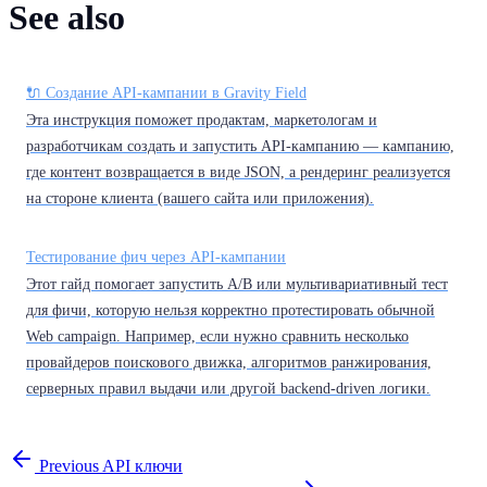
See also
🔌 Создание API-кампании в Gravity Field
Эта инструкция поможет продактам, маркетологам и
разработчикам создать и запустить API-кампанию — кампанию,
где контент возвращается в виде JSON, а рендеринг реализуется
на стороне клиента (вашего сайта или приложения).
Тестирование фич через API-кампании
Этот гайд помогает запустить A/B или мультивариативный тест
для фичи, которую нельзя корректно протестировать обычной
Web campaign. Например, если нужно сравнить несколько
провайдеров поискового движка, алгоритмов ранжирования,
серверных правил выдачи или другой backend-driven логики.
Previous
API ключи